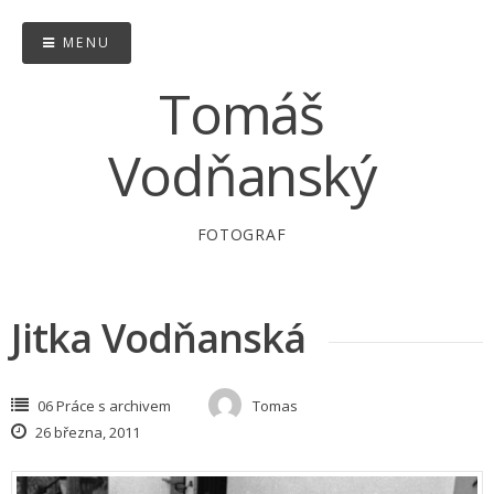
Skip
to
MENU
content
Tomáš
Vodňanský
FOTOGRAF
Jitka Vodňanská
06 Práce s archivem
Tomas
26 března, 2011