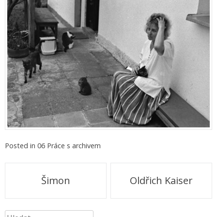
Posted in
06 Práce s archivem
Navigace
Šimon
Oldřich Kaiser
pro
Vyhledávání