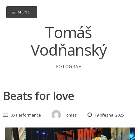
Skip
to
MENU
content
Tomáš
Vodňanský
FOTOGRAF
Beats for love
05 Performance
Tomas
19 března, 2025