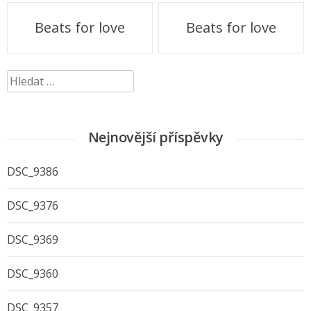
Navigace
Beats for love
Beats for love
pro
příspěvek
Vyhledávání
Nejnovější příspěvky
DSC_9386
DSC_9376
DSC_9369
DSC_9360
DSC_9357