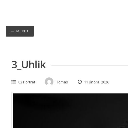
Skip
to
content
MENU
3_Uhlik
03 Portrét
Tomas
11 února, 2026