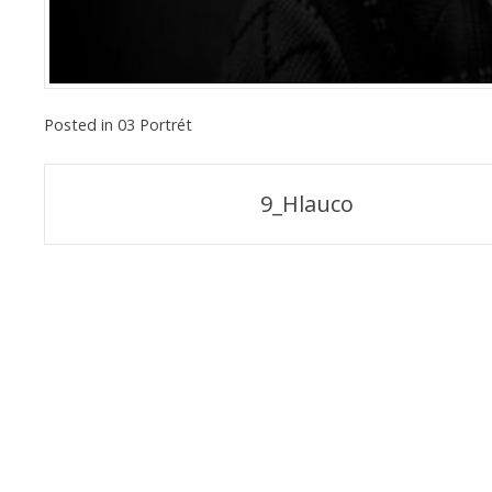
Posted in
03 Portrét
Navigace
9_Hlauco
pro
příspěvek